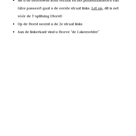
Als u de bebouwde kom verlaat en het plaatsnaambord van
Gilze passeert gaat u de eerste straat links.
Let op
, dit is net
vóór de T-splitsing (Horst)
Op de Horst neemt u de 2e straat links
Aan de linkerkant vind u Hoeve ‘de Lakenvelder’