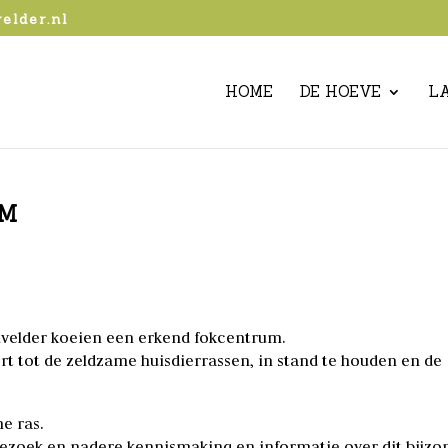
elder.nl
HOME
DE HOEVE
L
UM
envelder koeien een erkend fokcentrum.
ort tot de zeldzame huisdierrassen, in stand te houden en de
e ras.
n bezoek en nadere kennismaking en informatie over dit bijz