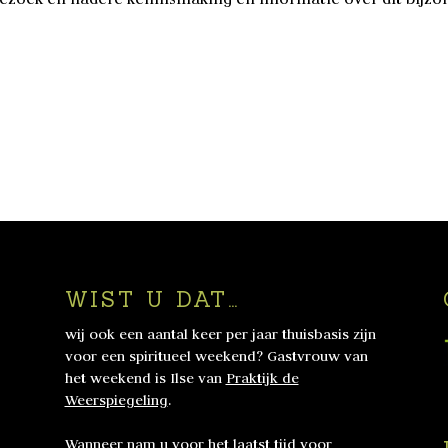
WIST U DAT…
wij ook een aantal keer per jaar thuisbasis zijn
voor een spiritueel weekend? Gastvrouw van
het weekend is Ilse van
Praktijk de
Weerspiegeling
.
Wanneer nam u voor het laatst tijd voor